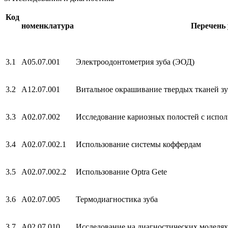
Код
номенклатура
Перечень 
3.1
A05.07.001
Электроодонтометрия зуба (ЭОД)
3.2
А12.07.001
Витальное окрашивание твердых тканей зу
3.3
А02.07.002
Исследование кариозных полостей с испол
3.4
А02.07.002.1
Использование системы коффердам
3.5
А02.07.002.2
Использование Optra Gete
3.6
А02.07.005
Термодиагностика зуба
3.7
А02.07.010
Исследование на диагностических моделях