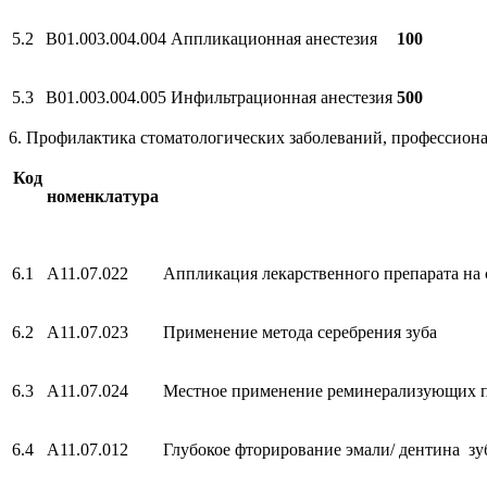
5.2
B01.003.004.004
Аппликационная анестезия
100
5.3
B01.003.004.005
Инфильтрационная анестезия
500
6. Профилактика стоматологических заболеваний, профессиона
Код
номенклатура
6.1
А11.07.022
Аппликация лекарственного препарата на 
6.2
А11.07.023
Применение метода серебрения зуба
6.3
А11.07.024
Местное применение реминерализующих п
6.4
А11.07.012
Глубокое фторирование эмали/ дентина зу