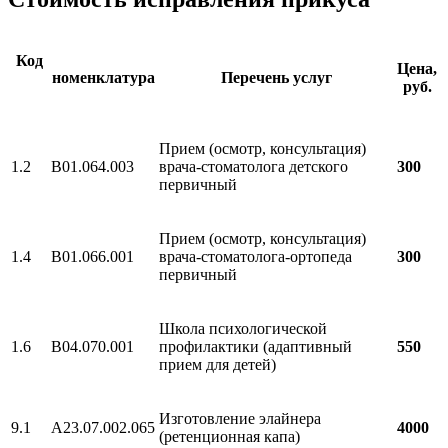
Код
Цена,
номенклатура
Перечень услуг
руб.
Прием (осмотр, консультация)
1.2
B01.064.003
врача-стоматолога детского
300
первичный
Прием (осмотр, консультация)
1.4
B01.066.001
врача-стоматолога-ортопеда
300
первичный
Школа психологической
1.6
В04.070.001
профилактики (адаптивный
550
прием для детей)
Изготовление элайнера
9.1
А23.07.002.065
4000
(ретенционная капа)